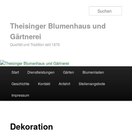
Zum
Inhalt
Such
wechseln
Theisinger Blumenhaus und
Gärtnerei
Qualität und Tradition seit 1876
Hauptmenü
Start
Dienstleistungen
Gärten
Blumenladen
Geschichte
Kontakt
Anfahrt
Stellenangebote
Impressum
Dekoration